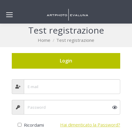
Test registrazione
You are here:
Home
Test registrazione
Login
Hai dimenticato la Password?
Ricordami