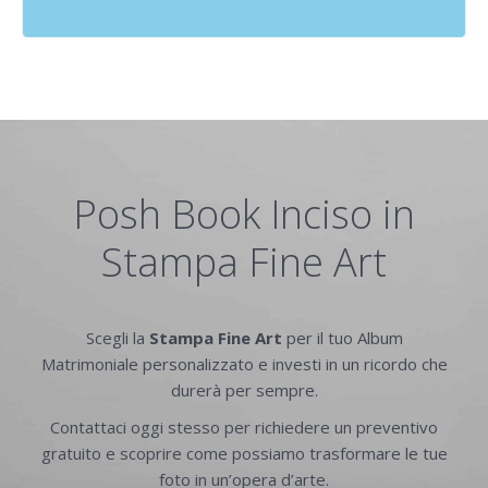
Posh Book Inciso in
Stampa Fine Art
Scegli la
Stampa Fine Art
per il tuo Album
Matrimoniale personalizzato e investi in un ricordo che
durerà per sempre.
Contattaci oggi stesso per richiedere un preventivo
gratuito e scoprire come possiamo trasformare le tue
foto in un’opera d’arte.