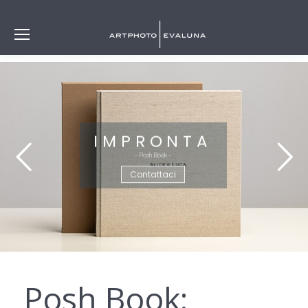
IMPRONTA
- Posh Book -
Contattaci
Posh Book: