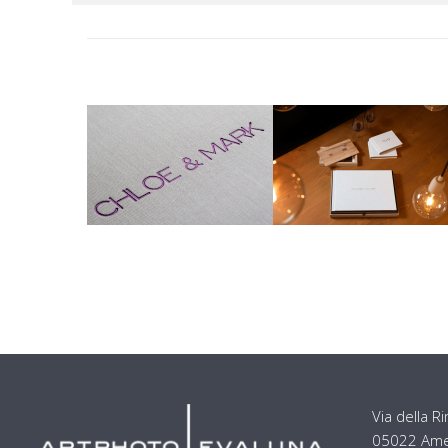
Via della 
05022 Ameli