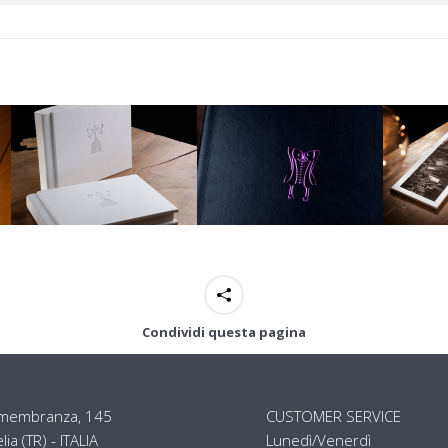
Condividi questa pagina
Rimembranza, 145
CUSTOMER SERVICE
a (TR) - ITALIA
Lunedì/Venerdì