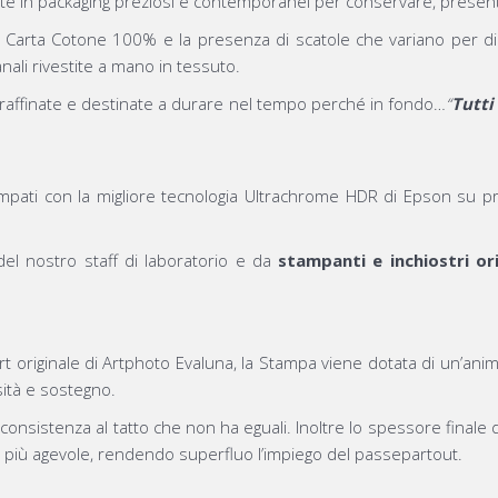
e in packaging preziosi e contemporanei per conservare, presenta
Carta Cotone 100% e la presenza di scatole che variano per dime
ianali rivestite a mano in tessuto.
 raffinate e destinate a durare nel tempo perché in fondo…
“
Tutti
ati con la migliore tecnologia Ultrachrome HDR di Epson su pr
del nostro staff di laboratorio e da
stampanti e inchiostri ori
rt originale di Artphoto Evaluna, la Stampa viene dotata di un’ani
sità e sostegno.
consistenza al tatto che non ha eguali. Inoltre lo spessore finale d
 più agevole, rendendo superfluo l’impiego del passepartout.